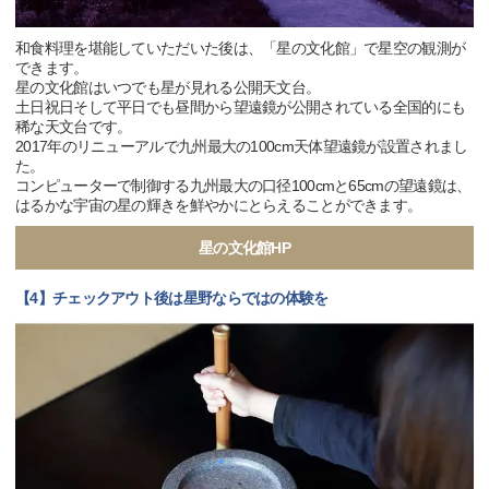
和食料理を堪能していただいた後は、「星の文化館」で星空の観測が
できます。
星の文化館はいつでも星が見れる公開天文台。
土日祝日そして平日でも昼間から望遠鏡が公開されている全国的にも
稀な天文台です。
2017年のリニューアルで九州最大の100cm天体望遠鏡が設置されまし
た。
コンピューターで制御する九州最大の口径100cmと65cmの望遠鏡は、
はるかな宇宙の星の輝きを鮮やかにとらえることができます。
星の文化館HP
【4】チェックアウト後は星野ならではの体験を