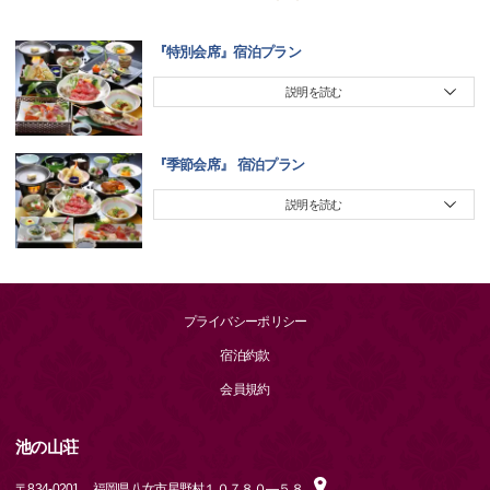
『特別会席』宿泊プラン
説明を読む
『季節会席』 宿泊プラン
説明を読む
プライバシーポリシー
宿泊約款
会員規約
池の山荘
〒
834-0201
福岡県八女市星野村１０７８０―５８