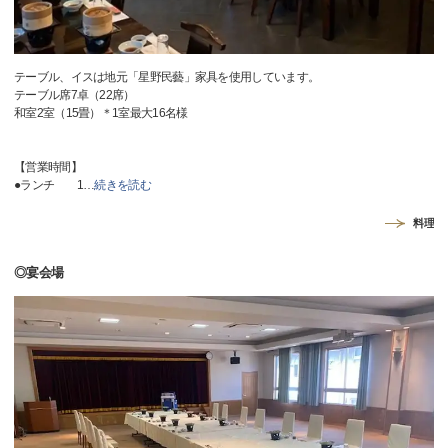
テーブル、イスは地元「星野民藝」家具を使用しています。
テーブル席7卓（22席）
和室2室（15畳）＊1室最大16名様
【営業時間】
●ランチ 1
…
続きを読む
料理
◎宴会場