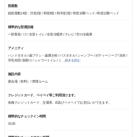
部屋数
総部屋数14室：洋室2室 / 和室8室 / 和洋室2室 / 和室10畳ベッド / 和室12畳ベッド
標準的な部屋設備
一部客室バス / 全室トイレ / 全室冷暖房 / テレビ / 空の冷蔵庫
アメニティ
ハンドタオル / 歯ブラシ・歯磨き粉 / バスタオル / シャンプー / ボディーソープ / 浴衣 /
羽毛布団 / 髭剃り / シャワートイレ / く
…
続きを読む
施設内容
宴会場（有料） / 禁煙ルーム
クレジットカード、ペイペイ等ご利用頂けます。
各種クレジットカード、交通系、iD及びペイペイでお支払いができます。
標準的なチェックイン時間
15:00