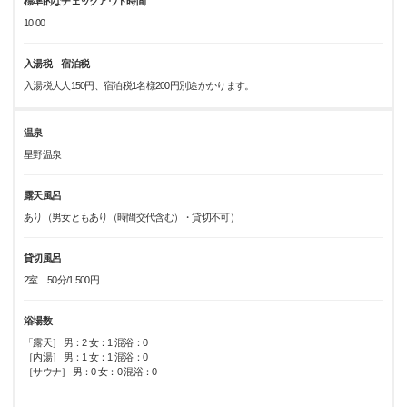
標準的なチェックアウト時間
10:00
入湯税 宿泊税
入湯税大人150円、宿泊税1名様200円別途かかります。
温泉
星野温泉
露天風呂
あり（男女ともあり（時間交代含む）・貸切不可）
貸切風呂
2室 50分/1,500円
浴場数
「露天］ 男：2 女：1 混浴：0
［内湯］ 男：1 女：1 混浴：0
［サウナ］ 男：0 女：0 混浴：0