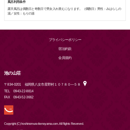
風呂利用条件
露天風呂は偶数日と奇数日で男女入れ替えになります。（偶数日）男性：みはらしの
湯／女性：もりの湯
プライバシーポリシー
宿泊約款
会員規約
池の山荘
〒
834-0201
福岡県八女市星野村１０７８０―５８
TEL
0943-22-8814
FAX
0943-52-3662
Copyright (C) hoshinomura-ikenoyama.com. All Rights Reserved.