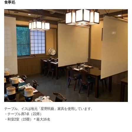
食事処
テーブル、イスは地元「星野民藝」家具を使用しています。
・テーブル席7卓（22席）
・和室2室（15畳）＊最大16名