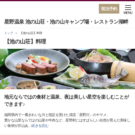
宿泊予約
MENU
星野温泉 池の山荘・池の山キャンプ場・レストラン湖畔
トップ
【池の山荘】料理
【池の山荘】料理
地元ならではの食材と温泉、夜は美しい星空を楽しむことが
できます♪
福岡県内で一番きれいな川と指定を受けた清流「星野川」のヤマメ、
豊かな山里ならではの山菜や牛肉など、星野村にはすばらしい自然が育んだ美味し
い食材が沢山あ
…
続きを読む